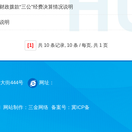
财政拨款“三公”经费决算情况说明
制说明
[1]
共
10 条记录,
10 条 / 每页, 共
1 页
大街444号
网址：
ed
网站制作
：
三金网络
备案号：
冀ICP备