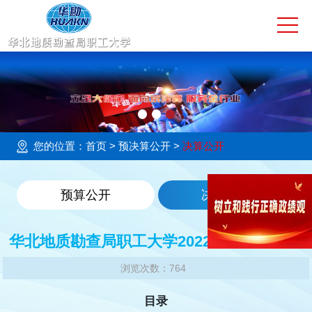
网站首页
学校简介
校园动态
大学教育
您的位置：
首页
> 预决算公开 >
决算公开
技工教育
预算公开
决算公开
社会服务
华北地质勘查局职工大学2022年度部门决算
培训评价
浏览次数：764
教育基地
目录
预决算公开