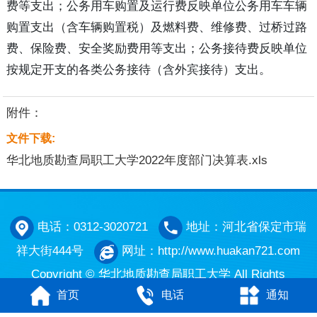
费等支出；公务用车购置及运行费反映单位公务用车车辆
购置支出（含车辆购置税）及燃料费、维修费、过桥过路
费、保险费、安全奖励费用等支出；公务接待费反映单位
按规定开支的各类公务接待（含外宾接待）支出。
附件：
文件下载:
华北地质勘查局职工大学2022年度部门决算表.xls
电话：0312-3020721
地址：河北省保定市瑞
祥大街444号
网址：http://www.huakan721.com
Copyright © 华北地质勘查局职工大学 All Rights
首页
电话
通知
Reserved
网站制作
：
三金网络
备案号：
冀ICP备
17023189号-1
网站地图