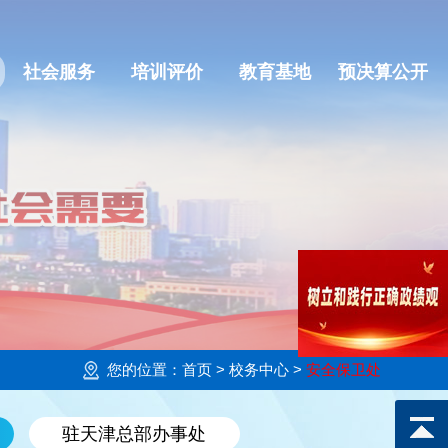
社会服务
培训评价
教育基地
预决算公开
您的位置：
首页
> 校务中心 >
安全保卫处
驻天津总部办事处