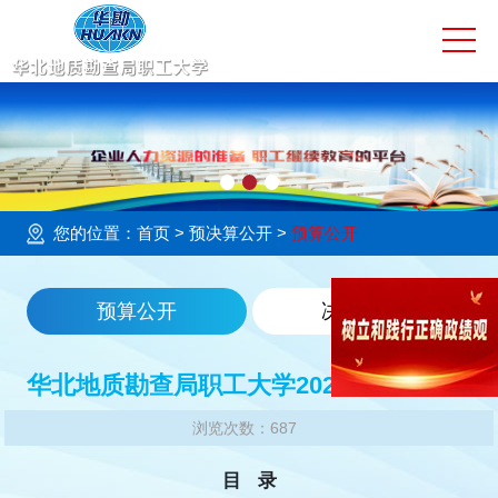
网站首页
学校简介
校园动态
大学教育
您的位置：
首页
> 预决算公开 >
预算公开
技工教育
预算公开
决算公开
社会服务
华北地质勘查局职工大学2024年部门预算
培训评价
浏览次数：687
教育基地
目 录
预决算公开