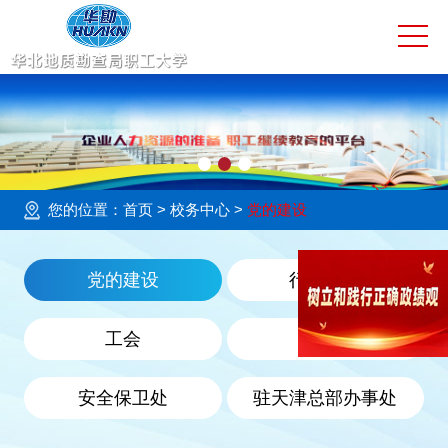
网站首页
学校简介
校园动态
大学教育
您的位置：
首页
> 校务中心 >
党的建设
技工教育
党的建设
行政管理
社会服务
工会
团委
培训评价
安全保卫处
驻天津总部办事处
教育基地
预决算公开