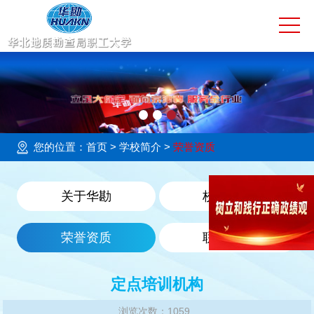
网站首页
学校简介
校园动态
大学教育
您的位置：
首页
> 学校简介 >
荣誉资质
技工教育
关于华勘
校园环境
社会服务
荣誉资质
联系我们
培训评价
教育基地
定点培训机构
预决算公开
浏览次数：1059